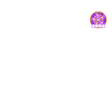
划。因此，稳定的指挥棒会让外界对尤文图斯产生更
强烈的信任感，从而促进转会市场上的积极动态。
最后，从品牌建设角度来看，与知名度较高且表现出
色的主帅保持长期合作，有助于提升俱乐部形象。这
不仅能够增强球迷凝聚力，还能吸引赞助商和媒体关
注，从而增加俱乐部收入，提高整体竞争力。
3、面临的挑战与风险
尽管续约看似是双赢之举，但仍然存在一些潜在风
险。首先，如果球队短期内未能取得理想成绩，将会
给双方带来巨大压力。一旦出现负面结果，不满情绪
可能迅速积累，对俱乐部声誉造成损害。此外，这种
压力还可能导致内部矛盾加剧，对球队氛围产生消极
影响。