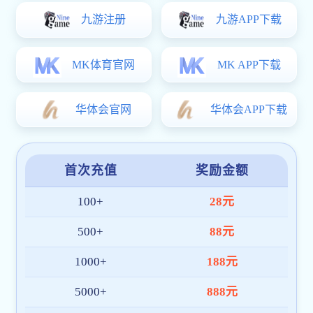
2026-07-04 20:52
32 次阅读
首页
/
体育焦点
尤文图斯足球俱乐部近期传出消息，计划与主教练斯
帕莱蒂续约至2028年，并期待在本月内达成协议。这
一举措不仅显示了尤文图斯对斯帕莱蒂执教能力的信
任，也反映了俱乐部希望在未来几年内重建和提升球
队竞争力的决心。通过分析这项续约计划的背景、影
响及其潜在的挑战，我们可以更深入地理解尤文图斯
在意大利乃至欧洲足球中的战略布局。同时，这也将
为球迷带来期待，赋予球队更多的稳定性和长远发展
方向。本文将从四个方面详细探讨这一话题。